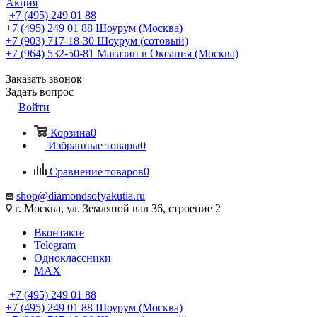
Акция
+7 (495) 249 01 88
+7 (495) 249 01 88
Шоурум (Москва)
+7 (903) 717-18-30
Шоурум (сотовый)
+7 (964) 532-50-81
Магазин в Океания (Москва)
Заказать звонок
Задать вопрос
Войти
Корзина
0
Избранные товары
0
Сравнение товаров
0
shop@diamondsofyakutia.ru
г. Москва, ул. Земляной вал 36, строение 2
Вконтакте
Telegram
Одноклассники
MAX
+7 (495) 249 01 88
+7 (495) 249 01 88
Шоурум (Москва)