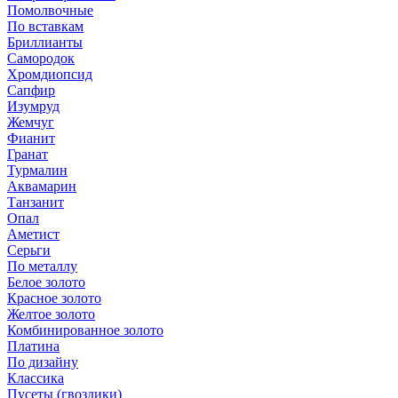
Помолвочные
По вставкам
Бриллианты
Самородок
Хромдиопсид
Сапфир
Изумруд
Жемчуг
Фианит
Гранат
Турмалин
Аквамарин
Танзанит
Опал
Аметист
Серьги
По металлу
Белое золото
Красное золото
Желтое золото
Комбинированное золото
Платина
По дизайну
Классика
Пусеты (гвоздики)