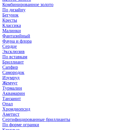
Комбинированное золото
По дизайну
Бегунок
Кресты
Классика
Малинки
Фантазийный
Фауна и флора
Сердце
Эксклюзив
По вставкам
Бриллиант
Сапфир
Самородок
Изумруд
Жемчуг
Турмалин
Аквамарин
Танзанит
Опал
Хромдиопсид
Аметист
Сертифицированные бриллианты
По форме огранки
Круглые