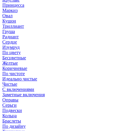
Принцесса
Маркиз
Овал
Кушон
Триллиант
Груша
Радиант
Сердце
Изумруд
По цвету
Бесцветные
Желтые
Коричневые
По чистоте
Идеально чистые
Чистые
С включениями
Заметные включения
Оправы
Серьги
Подвески
Кольца
Браслеты
По дизайну