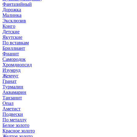
Фантазийный
Дорожка
Малинка
Эксклюзив
Конго
Детские
Якутские
По вставкам
Бриллиант
Фианит
Самородок
Хромдиопсид
Изумруд
Жемчуг
Гранат
Турмалин
Аквамарин
Танзанит
Опал
Аметист
Подвески
По металлу
Белое золото
Красное золото
Желтое золото